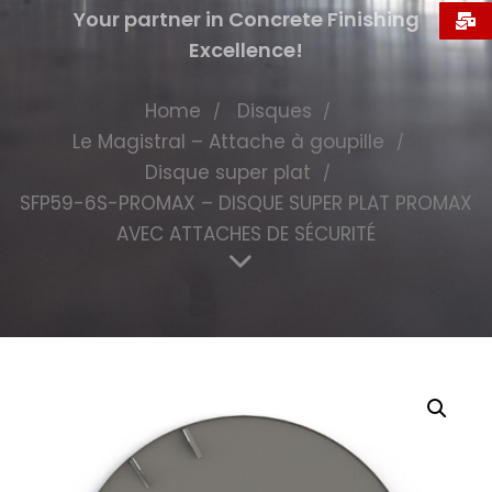
Your partner in Concrete Finishing
Excellence!
Home
Disques
Le Magistral – Attache à goupille
Disque super plat
SFP59-6S-PROMAX – DISQUE SUPER PLAT PROMAX
AVEC ATTACHES DE SÉCURITÉ