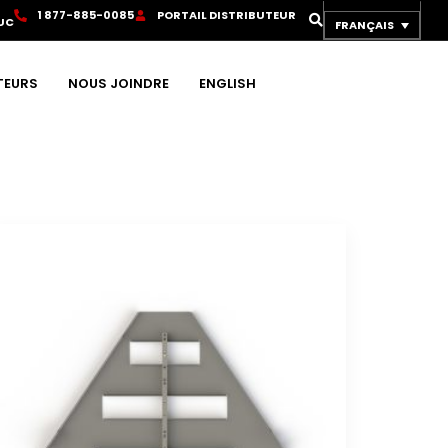
1
8
7
7
-
8
8
5
-
0
0
8
5
P
O
R
T
A
I
L
D
I
S
T
R
I
B
U
T
E
U
R
UC
FRANÇAIS
TEURS
NOUS JOINDRE
ENGLISH