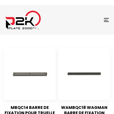
T
N
MBQC14 BARRE DE
WAMBQC18 WAGMAN
FIXATION POUR TRUELLE
BARRE DE FIXATION