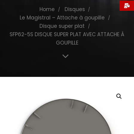
Home
Disques
Le Magistral – Attache à goupille
Disque super plat
SFP62-5S DISQUE SUPER PLAT AVEC ATTACHE À
GOUPILLE