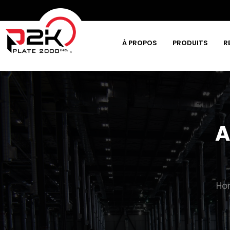
À PROPOS
PRODUITS
R
Tapez et appuyez sur la touche Entrée
A
Ho