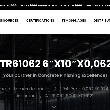
PLATE 2000
PLATE 2000 FABRICATION
USITECH 2000
GROUPE P. BOLD
ESSOURCES
CERTIFICATIONS
TÉMOIGNAGES
DISTRIBU
TR61062 6″X10″X0,06
Your partner in Concrete Finishing Excellence!
me
Lames de truelles
Flexi-Pro – 0.062 I 0.074
À bordure
ATR61062 6″X10″X0,062″