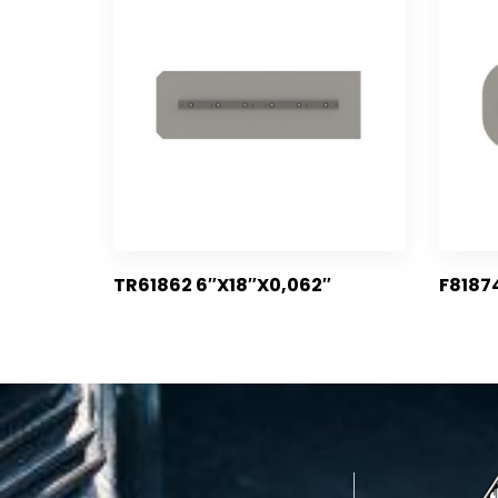
TR61862 6″X18″X0,062″
F8187