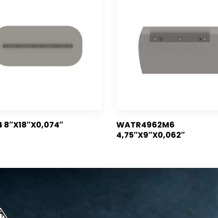
4 8″X18″X0,074″
WATR4962M6
4,75″X9″X0,062″