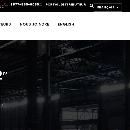
1
8
7
7
-
8
8
5
-
0
0
8
5
P
O
R
T
A
I
L
D
I
S
T
R
I
B
U
T
E
U
R
UC
FRANÇAIS
TEURS
NOUS JOINDRE
ENGLISH
2″