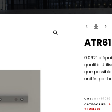
ATR61
0.062” d’épa
qualité. Utili
que possible
unités par bo
UGS :
ATR61062
CATÉGORIES :
À
TRUELLES