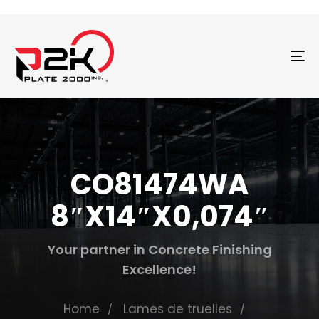
T
N
CO81474WA
8″X14″X0,074″
Your partner in Concrete Finishing
Excellence!
Home
Lames de truelles