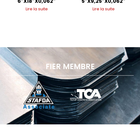
6″X18″X0,062″
5″X9,25″X0,062″
Lire la suite
Lire la suite
FIER MEMBRE