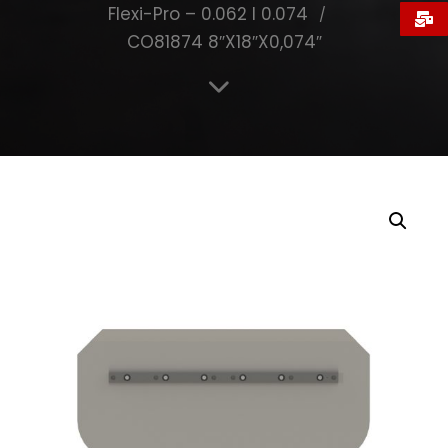
Flexi-Pro – 0.062 I 0.074
CO81874 8″X18″X0,074″