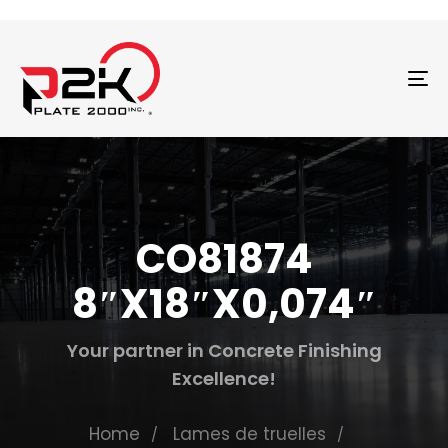
T
N
CO81874
8″X18″X0,074″
Your partner in Concrete Finishing
Excellence!
Home
Lames de truelles