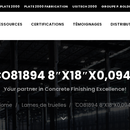
PLATE 2000
PLATE 2000 FABRICATION
USITECH 2000
GROUPE P. BOLD
ESSOURCES
CERTIFICATIONS
TÉMOIGNAGES
DISTRIBU
O81894 8″X18″X0,09
Your partner in Concrete Finishing Excellence!
Home
Lames de truelles
CO81894 8″X18″X0,094