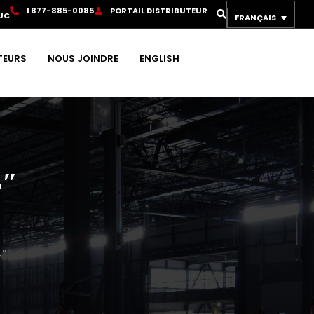
1
8
7
7
-
8
8
5
-
0
0
8
5
P
O
R
T
A
I
L
D
I
S
T
R
I
B
U
T
E
U
R
UC
FRANÇAIS
TEURS
NOUS JOINDRE
ENGLISH
4″
″