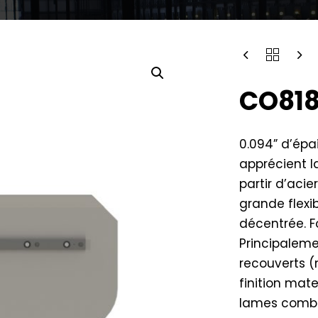
CO818
0.094” d’épai
apprécient la
partir d’acie
grande flexi
décentrée. Fo
Principalemen
recouverts (
finition mate
lames combi