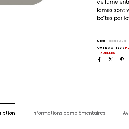
de lame entre
lames sont v
boîtes par lot
UGS :
CO81894
CATÉGORIES :
P
TRUELLES
ription
Informations complémentaires
Av