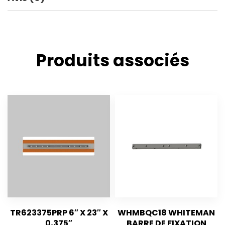
Produits associés
TR623375PRP 6″ X 23″ X
WHMBQC18 WHITEMAN
0,375″
BARRE DE FIXATION