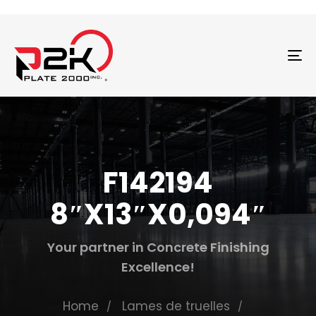
T
N
F142194
8″X13″X0,094″
Your partner in Concrete Finishing
Excellence!
Home
Lames de truelles