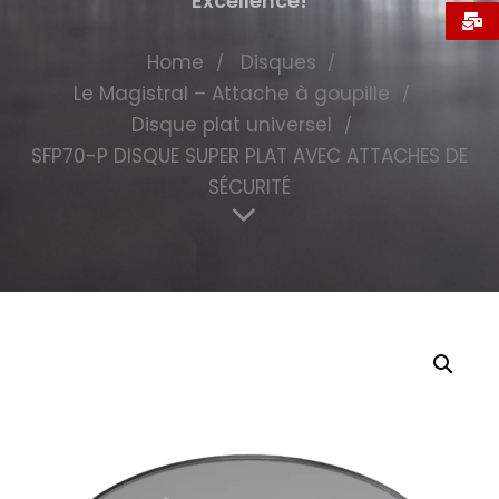
Excellence!
Home
Disques
Le Magistral – Attache à goupille
Disque plat universel
SFP70-P DISQUE SUPER PLAT AVEC ATTACHES DE
SÉCURITÉ