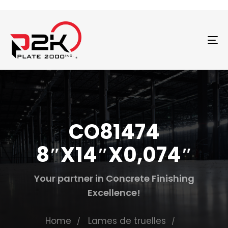
T
N
CO81474
8″X14″X0,074″
Your partner in Concrete Finishing
Excellence!
Home
Lames de truelles