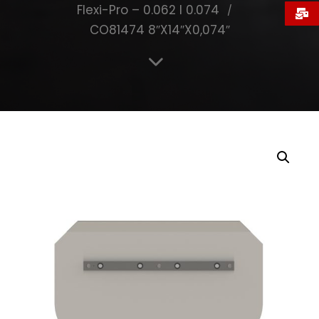
Flexi-Pro – 0.062 I 0.074
CO81474 8″X14″X0,074″