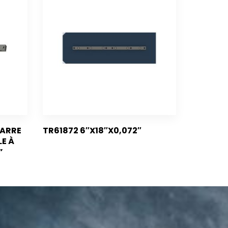
ARRE
TR61872 6″X18″X0,072″
LE À
”