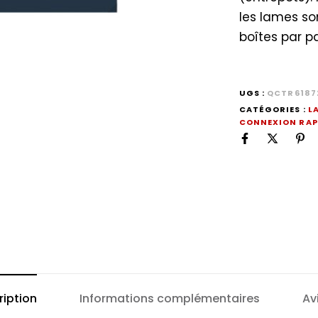
les lames so
boîtes par pa
UGS :
QCTR6187
CATÉGORIES :
L
CONNEXION RAP
ription
Informations complémentaires
Av