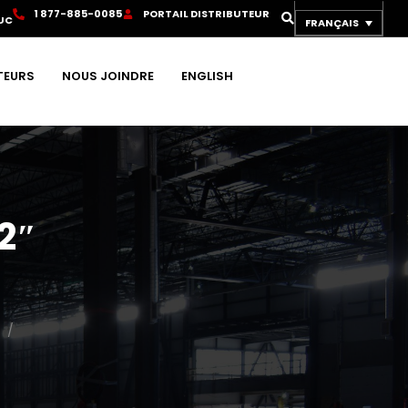
1
8
7
7
-
8
8
5
-
0
0
8
5
P
O
R
T
A
I
L
D
I
S
T
R
I
B
U
T
E
U
R
UC
FRANÇAIS
TEURS
NOUS JOINDRE
ENGLISH
2″