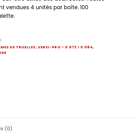
nt vendues 4 unités par boîte. 100
lette.
2
AMES DE TRUELLES
,
VERSI-PRO – 0.072 I 0.084
,
IDE
is (0)