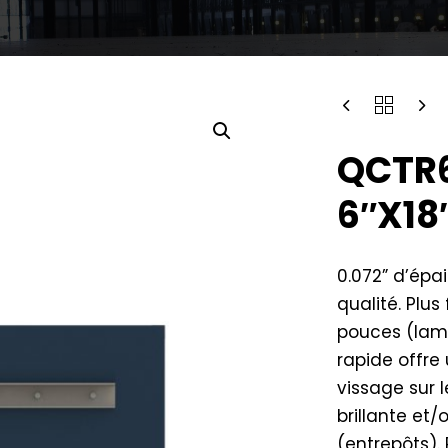
QCTR6
6″X18
0.072” d’épa
qualité. Plus
pouces (lame
rapide offre
vissage sur l
brillante et
(entrepôts). 