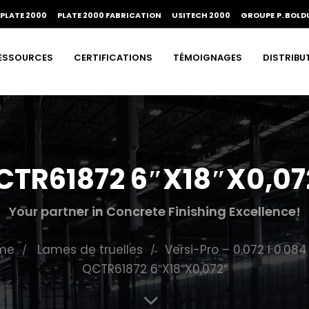
PLATE 2000
PLATE 2000 FABRICATION
USITECH 2000
GROUPE P. BOLD
ESSOURCES
CERTIFICATIONS
TÉMOIGNAGES
DISTRIBU
CTR61872 6″X18″X0,07
Your partner in Concrete Finishing Excellence!
me
Lames de truelles
Versi-Pro – 0.072 I 0.084
QCTR61872 6″X18″X0,072″