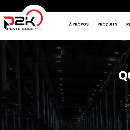
À PROPOS
PRODUITS
R
Tapez et appuyez sur la touche Entrée
Q
Ho