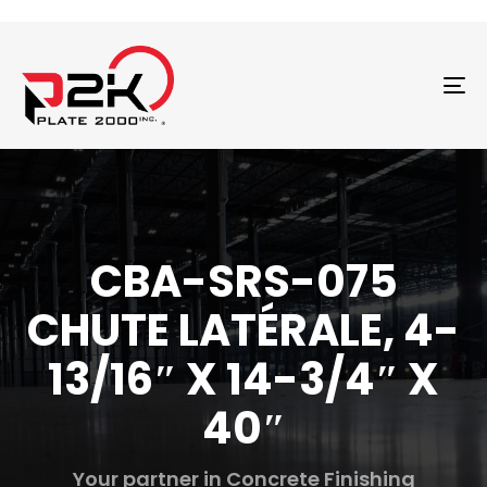
T
N
CBA-SRS-075
CHUTE LATÉRALE, 4-
13/16″ X 14-3/4″ X
40″
Your partner in Concrete Finishing