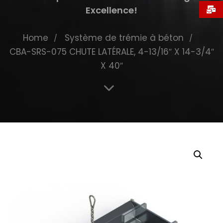
Excellence!
Home
Système de trémie à béton
CBA-SRS-075 CHUTE LATÉRALE, 4-13/16″ X 14-3/4″
X 40″