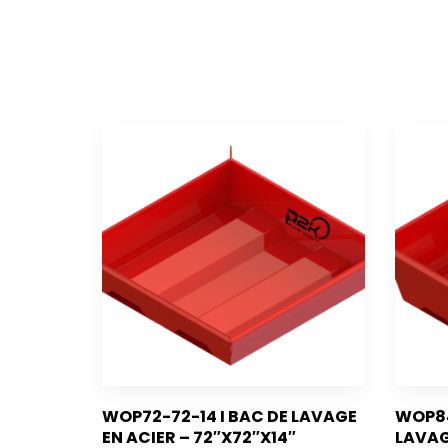
WOP72-72-14 I BAC DE LAVAGE
WOP84
EN ACIER – 72″X72″X14″
LAVAG