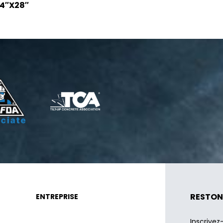
4″X28″
RESTON
ENTREPRISE
Inscrivez