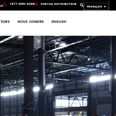
1
8
7
7
-
8
8
5
-
0
0
8
5
P
O
R
T
A
I
L
D
I
S
T
R
I
B
U
T
E
U
R
UC
FRANÇAIS
TEURS
NOUS JOINDRE
ENGLISH
E