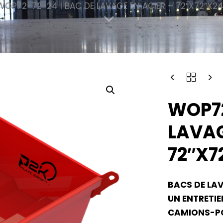
WOP72-72-24 I BAC DE LAVAGE EN ACIER – 72″X72″X24
WOP72
LAVAG
72″X7
BACS DE LAV
UN ENTRETIE
CAMIONS-PO