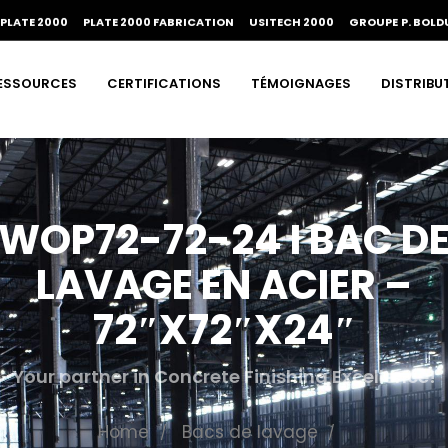
PLATE 2000
PLATE 2000 FABRICATION
USITECH 2000
GROUPE P. BOLD
ESSOURCES
CERTIFICATIONS
TÉMOIGNAGES
DISTRIBU
WOP72-72-24 I BAC D
LAVAGE EN ACIER –
72″X72″X24″
Your partner in Concrete Finishing Excellence!
Home
Bacs de lavage