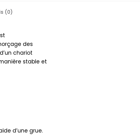
is (0)
st
amorçage des
 d’un chariot
 manière stable et
aide d’une grue.