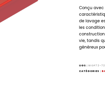
Conçu avec 
caractéristi
de lavage es
les condition
construction
vie, tandis 
généreux pou
UGS :
WOP72-72
CATÉGORIES :
B