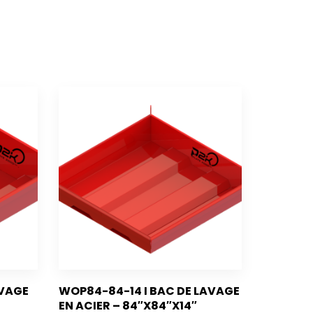
AVAGE
WOP84-84-14 I BAC DE LAVAGE
EN ACIER – 84″X84″X14″