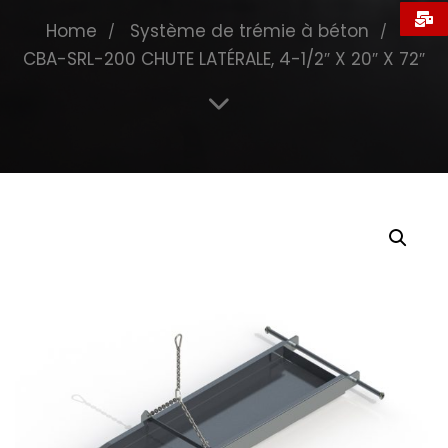
Home
Système de trémie à béton
CBA-SRL-200 CHUTE LATÉRALE, 4-1/2″ X 20″ X 72″