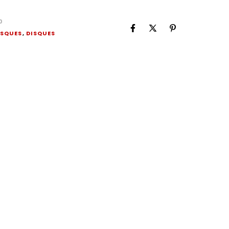
0
ISQUES
,
DISQUES