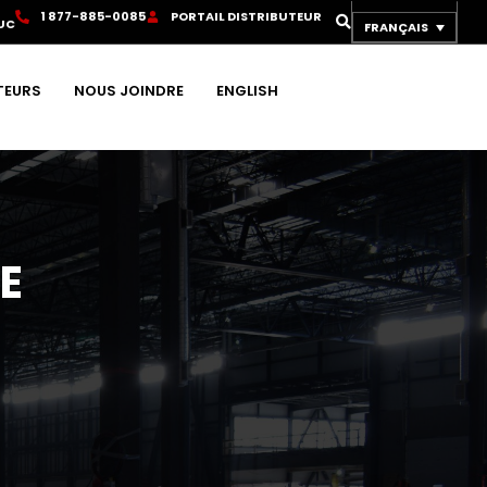
1
8
7
7
-
8
8
5
-
0
0
8
5
P
O
R
T
A
I
L
D
I
S
T
R
I
B
U
T
E
U
R
UC
FRANÇAIS
TEURS
NOUS JOINDRE
ENGLISH
E